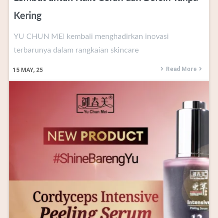
Kering
YU CHUN MEI kembali menghadirkan inovasi
terbarunya dalam rangkaian skincare
Read More
15
MAY, 25