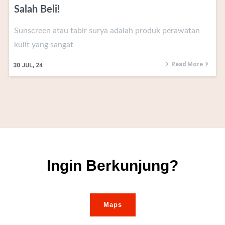
Salah Beli!
Sunscreen atau tabir surya adalah produk perawatan
kulit yang sangat
Read More
30
JUL, 24
Ingin Berkunjung?
Maps