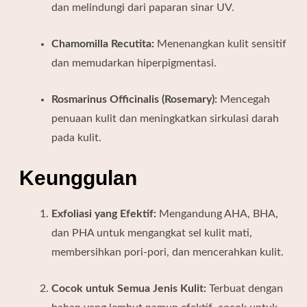
dan melindungi dari paparan sinar UV.
Chamomilla Recutita:
Menenangkan kulit sensitif
dan memudarkan hiperpigmentasi.
Rosmarinus Officinalis (Rosemary):
Mencegah
penuaan kulit dan meningkatkan sirkulasi darah
pada kulit.
Keunggulan
Exfoliasi yang Efektif:
Mengandung AHA, BHA,
dan PHA untuk mengangkat sel kulit mati,
membersihkan pori-pori, dan mencerahkan kulit.
Cocok untuk Semua Jenis Kulit:
Terbuat dengan