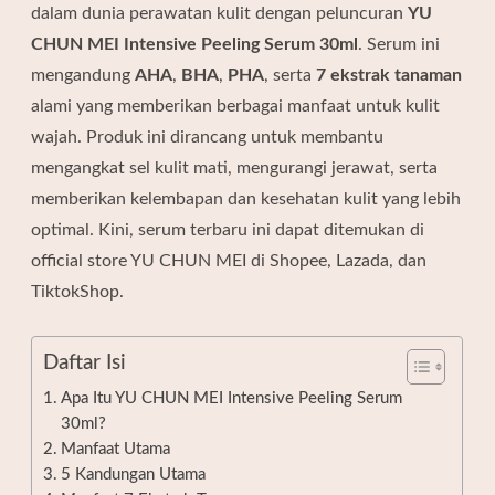
dalam dunia perawatan kulit dengan peluncuran
YU
CHUN MEI Intensive Peeling Serum 30ml
. Serum ini
mengandung
AHA
,
BHA
,
PHA
, serta
7 ekstrak tanaman
alami yang memberikan berbagai manfaat untuk kulit
wajah. Produk ini dirancang untuk membantu
mengangkat sel kulit mati, mengurangi jerawat, serta
memberikan kelembapan dan kesehatan kulit yang lebih
optimal. Kini, serum terbaru ini dapat ditemukan di
official store YU CHUN MEI di Shopee, Lazada, dan
TiktokShop.
Daftar Isi
Apa Itu YU CHUN MEI Intensive Peeling Serum
30ml?
Manfaat Utama
5 Kandungan Utama