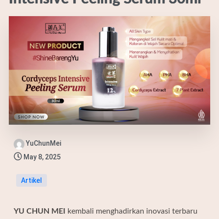
YuChunMei
May 8, 2025
Artikel
YU CHUN MEI
kembali menghadirkan inovasi terbaru