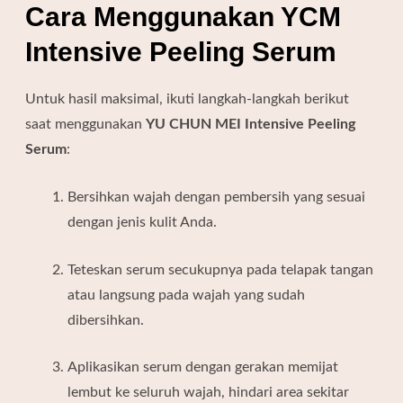
Cara Menggunakan YCM
Intensive Peeling Serum
Untuk hasil maksimal, ikuti langkah-langkah berikut
saat menggunakan
YU CHUN MEI Intensive Peeling
Serum
:
Bersihkan wajah dengan pembersih yang sesuai
dengan jenis kulit Anda.
Teteskan serum secukupnya pada telapak tangan
atau langsung pada wajah yang sudah
dibersihkan.
Aplikasikan serum dengan gerakan memijat
lembut ke seluruh wajah, hindari area sekitar