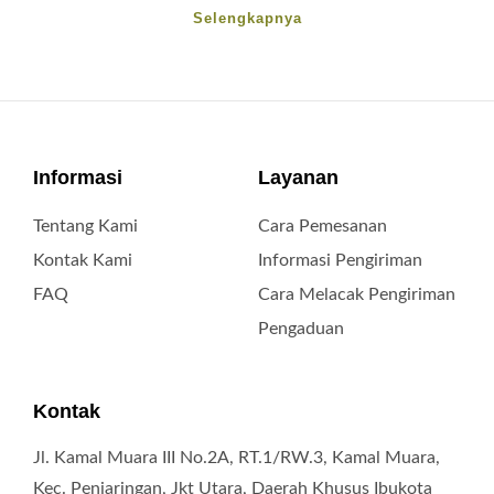
Selengkapnya
Informasi
Layanan
Tentang Kami
Cara Pemesanan
Kontak Kami
Informasi Pengiriman
FAQ
Cara Melacak Pengiriman
Pengaduan
Kontak
Jl. Kamal Muara III No.2A, RT.1/RW.3, Kamal Muara,
Kec. Penjaringan, Jkt Utara, Daerah Khusus Ibukota