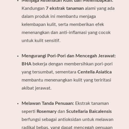
Menjaga Kesehatan Kulit dan Melembapkan:
Kandungan
7 ekstrak tanaman
alami yang ada
dalam produk ini membantu menjaga
kelembapan kulit, serta memberikan efek
menenangkan dan anti-inflamasi yang cocok
untuk kulit sensitif.
Mengurangi Pori-Pori dan Mencegah Jerawat:
BHA
bekerja dengan membersihkan pori-pori
yang tersumbat, sementara
Centella Asiatica
membantu menenangkan kulit yang teriritasi
akibat jerawat.
Melawan Tanda Penuaan:
Ekstrak tanaman
seperti
Rosemary
dan
Scutellaria Baicalensis
berfungsi sebagai antioksidan untuk melawan
radikal bebas, yang dapat mencegah penuaan