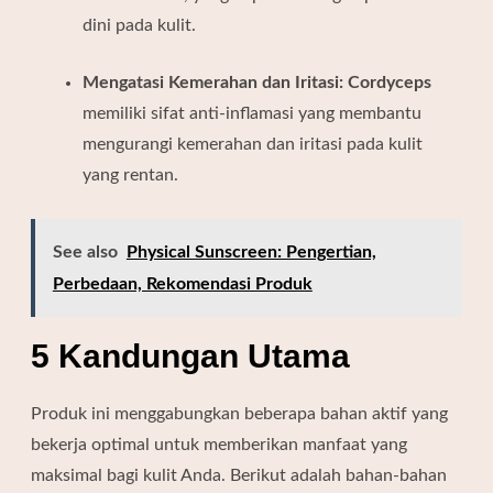
dini pada kulit.
Mengatasi Kemerahan dan Iritasi:
Cordyceps
memiliki sifat anti-inflamasi yang membantu
mengurangi kemerahan dan iritasi pada kulit
yang rentan.
See also
Physical Sunscreen: Pengertian,
Perbedaan, Rekomendasi Produk
5 Kandungan Utama
Produk ini menggabungkan beberapa bahan aktif yang
bekerja optimal untuk memberikan manfaat yang
maksimal bagi kulit Anda. Berikut adalah bahan-bahan