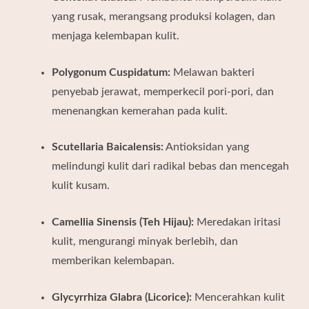
yang rusak, merangsang produksi kolagen, dan
menjaga kelembapan kulit.
Polygonum Cuspidatum:
Melawan bakteri
penyebab jerawat, memperkecil pori-pori, dan
menenangkan kemerahan pada kulit.
Scutellaria Baicalensis:
Antioksidan yang
melindungi kulit dari radikal bebas dan mencegah
kulit kusam.
Camellia Sinensis (Teh Hijau):
Meredakan iritasi
kulit, mengurangi minyak berlebih, dan
memberikan kelembapan.
Glycyrrhiza Glabra (Licorice):
Mencerahkan kulit