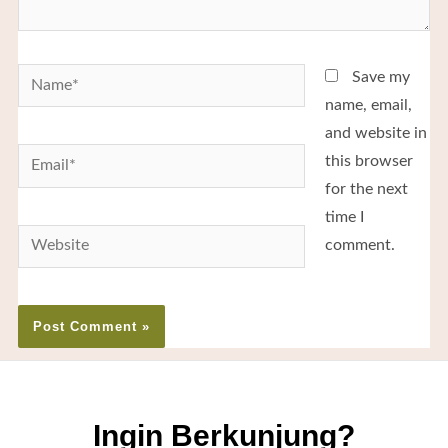
Save my
name, email,
and website in
this browser
for the next
time I
comment.
Ingin Berkunjung?