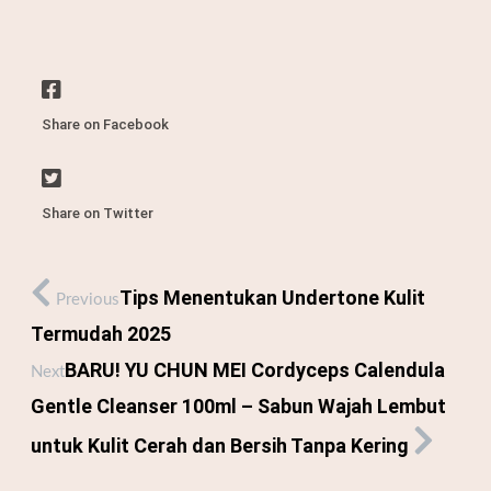
Share on Facebook
Share on Twitter
Tips Menentukan Undertone Kulit
Previous
Termudah 2025
BARU! YU CHUN MEI Cordyceps Calendula
Next
Gentle Cleanser 100ml – Sabun Wajah Lembut
untuk Kulit Cerah dan Bersih Tanpa Kering