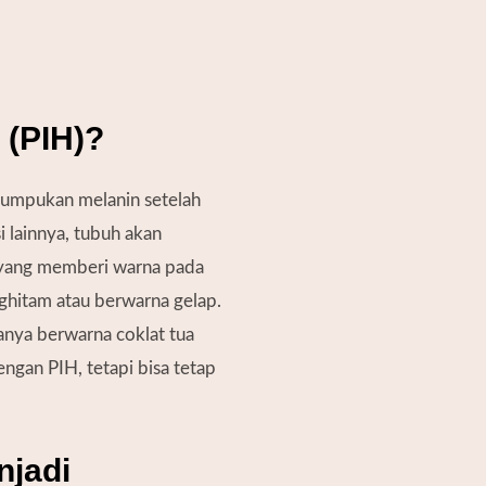
 (PIH)?
numpukan melanin setelah
i lainnya, tubuh akan
 yang memberi warna pada
ghitam atau berwarna gelap.
anya berwarna coklat tua
ngan PIH, tetapi bisa tetap
njadi