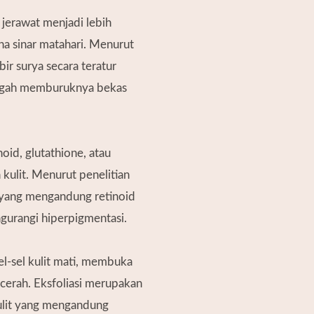
 jerawat menjadi lebih
na sinar matahari. Menurut
ir surya secara teratur
egah memburuknya bekas
id, glutathione, atau
kulit. Menurut penelitian
 yang mengandung retinoid
gurangi hiperpigmentasi.
el-sel kulit mati, membuka
 cerah. Eksfoliasi merupakan
kulit yang mengandung