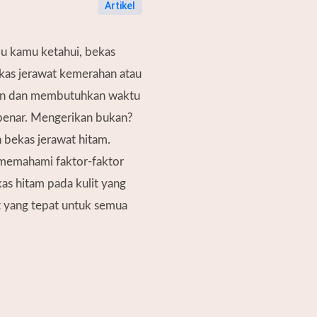
Artikel
u kamu ketahui, bekas
kas jerawat kemerahan atau
ngkan dan membutuhkan waktu
benar. Mengerikan bukan?
 bekas jerawat hitam.
 memahami faktor-faktor
as hitam pada kulit yang
t yang tepat untuk semua