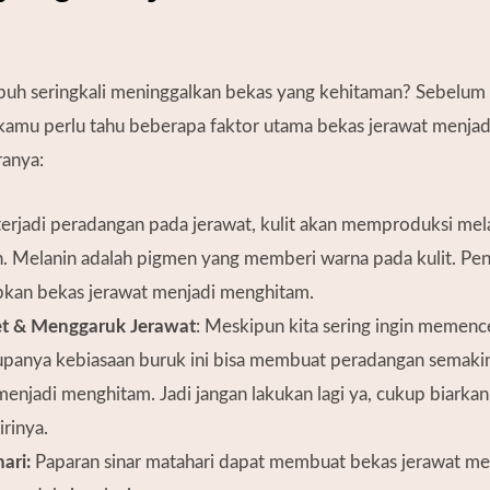
mbuh seringkali meninggalkan bekas yang kehitaman? Sebel
kamu perlu tahu beberapa faktor utama bekas jerawat menjad
ranya:
 terjadi peradangan pada jerawat, kulit akan memproduksi mela
 Melanin adalah pigmen yang memberi warna pada kulit. Pen
bkan bekas jerawat menjadi menghitam.
t & Menggaruk Jerawat
: Meskipun kita sering ingin memence
rupanya kebiasaan buruk ini bisa membuat peradangan semak
 menjadi menghitam. Jadi jangan lakukan lagi ya, cukup biarka
rinya.
ari:
Paparan sinar matahari dapat membuat bekas jerawat men