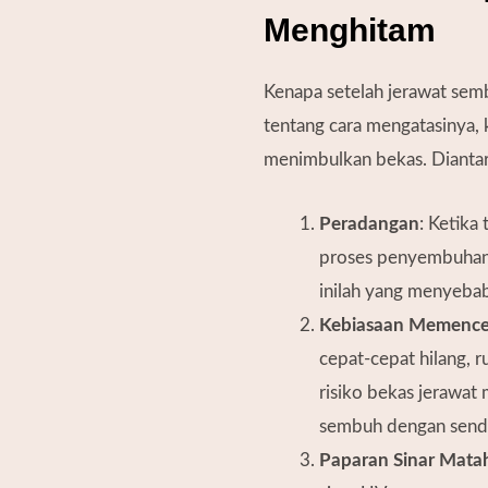
Menghitam
Kenapa setelah jerawat se
tentang cara mengatasinya, 
menimbulkan bekas. Dianta
Peradangan
: Ketika
proses penyembuhan.
inilah yang menyeba
Kebiasaan Memence
cepat-cepat hilang, 
risiko bekas jerawat
sembuh dengan sendi
Paparan Sinar Matah