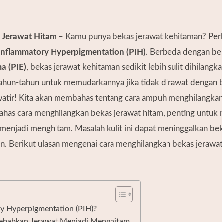
 Jerawat Hitam
– Kamu punya bekas jerawat kehitaman? Perl
Inflammatory Hyperpigmentation (PIH)
. Berbeda dengan be
a (PIE)
, bekas jerawat kehitaman sedikit lebih sulit dihila
ahun-tahun untuk memudarkannya jika tidak dirawat dengan 
watir! Kita akan membahas tentang cara ampuh menghilangkan
as cara menghilangkan bekas jerawat hitam, penting untuk
enjadi menghitam. Masalah kulit ini dapat meninggalkan bek
. Berikut ulasan mengenai cara menghilangkan bekas jerawa
ry Hyperpigmentation (PIH)?
yebabkan Jerawat Menjadi Menghitam