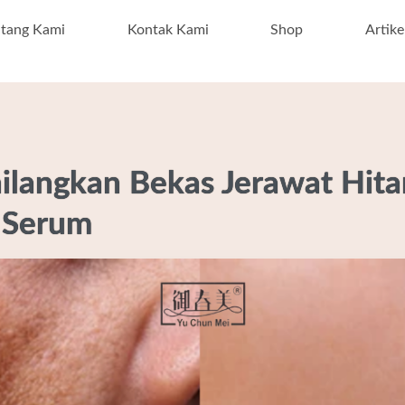
ntang Kami
Kontak Kami
Shop
Artike
ilangkan Bekas Jerawat Hita
 Serum