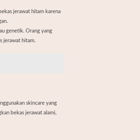
bekas jerawat hitam karena
gan.
tau genetik. Orang yang
s jerawat hitam.
enggunakan skincare yang
gkan bekas jerawat alami,