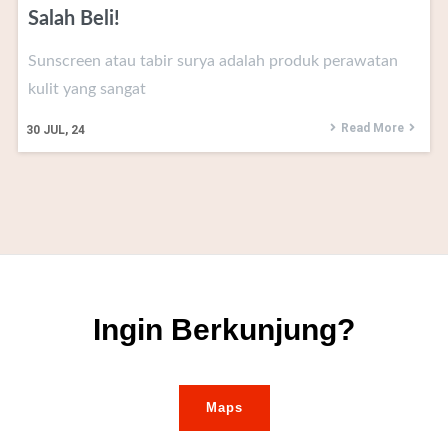
Salah Beli!
Sunscreen atau tabir surya adalah produk perawatan
kulit yang sangat
Read More
30
JUL, 24
Ingin Berkunjung?
Maps