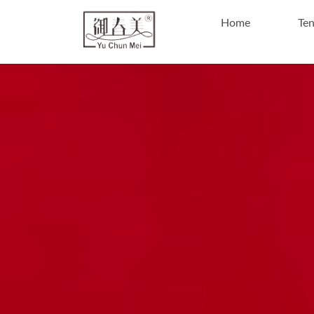
Home
Te