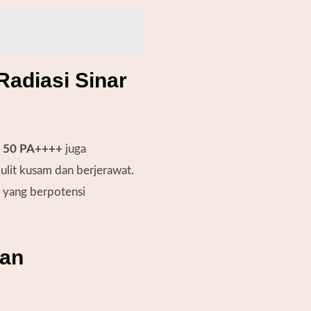
Radiasi Sinar
F 50 PA++++
juga
ulit kusam dan berjerawat.
i yang berpotensi
dan