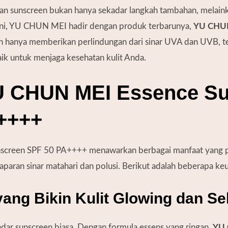
an sunscreen bukan hanya sekadar langkah tambahan, melaink
i ini, YU CHUN MEI hadir dengan produk terbarunya,
YU CHUN
n hanya memberikan perlindungan dari sinar UVA dan UVB, te
k untuk menjaga kesehatan kulit Anda.
U CHUN MEI Essence S
++++
creen SPF 50 PA++++ menawarkan berbagai manfaat yang pe
paparan sinar matahari dan polusi. Berikut adalah beberapa k
yang Bikin Kulit Glowing dan Se
dar sunscreen biasa. Dengan formula essens yang ringan,
YU 